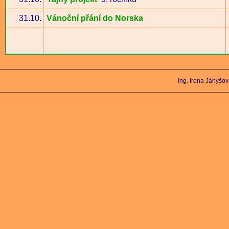
31.10.
Vánoční přání do Norska
Ing. Irena Jányšo