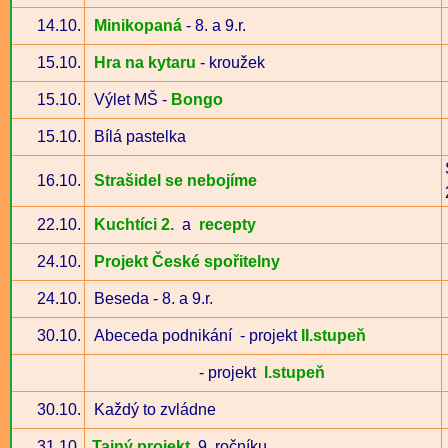
14.10.
Minikopaná
- 8. a 9.r.
15.10.
Hra na kytaru
- kroužek
15.10.
Výlet MŠ -
Bongo
15.10.
Bílá pastelka
16.10.
Strašidel se nebojíme
22.10.
Kuchtíci 2.
a
recepty
24.10.
Projekt České spořitelny
24.10.
Beseda - 8. a 9.r.
30.10.
Abeceda podnikání
- projekt
II.stupeň
- projekt
I.stupeň
30.10.
Každý to zvládne
31.10.
Tajný projekt
9. ročníku