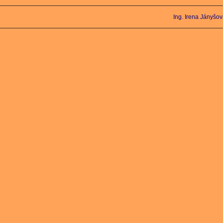
Ing. Irena Jányšo