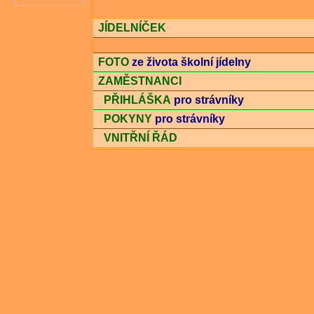
JÍDELNÍČEK
FOTO
ze života školní jídelny
ZAMĚSTNANCI
PŘIHLÁŠKA
pro strávníky
POKYNY
pro strávníky
VNITŘNÍ ŘÁD