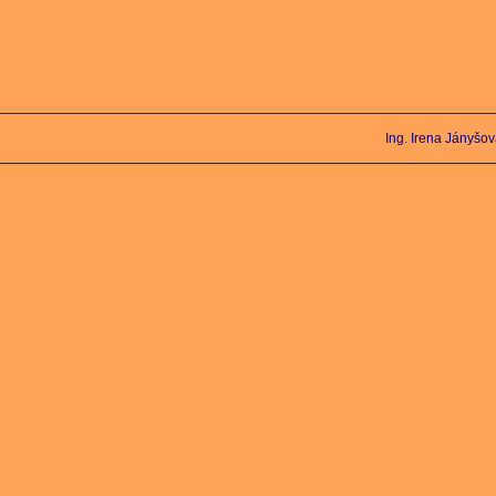
Ing. Irena Jányšo