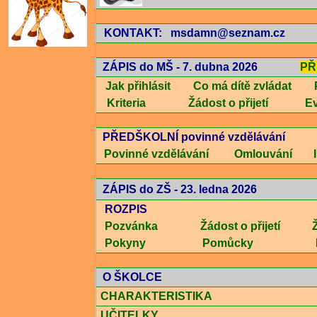
KONTAKT: msdamn@seznam.cz
/file/1948/vysledky-zapisu-do-ms---29.5.2025---neprijeti.
ZÁPIS do MŠ - 7. dubna 2026
PŘ
Jak přihlásit
Co má dítě zvládat
Kriteria
Žádost o přijetí
Ev
/file/2019/zadost---zs---od-1.1.2026.pdf
PŘEDŠKOLNÍ povinné vzdělávání
Povinné vzdělávání
Omlouvání
ZÁPIS do ZŠ - 23. ledna 2026
ROZPIS
OZPIS
Pozvánka
Žádost o přijetí
Pokyny
Pomůcky
O ŠKOLCE
CHARAKTERISTIKA
UČITELKY