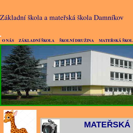
Základní škola a mateřská škola Damníkov
O NÁS
ZÁKLADNÍ ŠKOLA
ŠKOLNÍ DRUŽINA
MATEŘSKÁ ŠKO
MATEŘSKÁ 