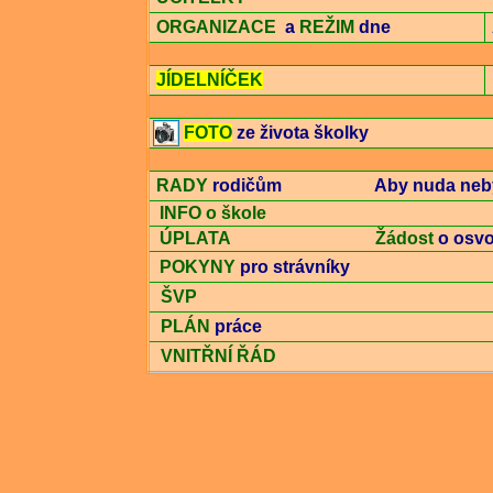
ORGANIZACE
a
REŽIM
dne
JÍDELNÍČEK
j
FOTO
ze života školky
RADY
rodičům
Aby nuda neb
INFO o škole
ÚPLATA
Žádost
o osvo
POKYNY
pro strávníky
ŠVP
PLÁN
práce
VNITŘNÍ ŘÁD