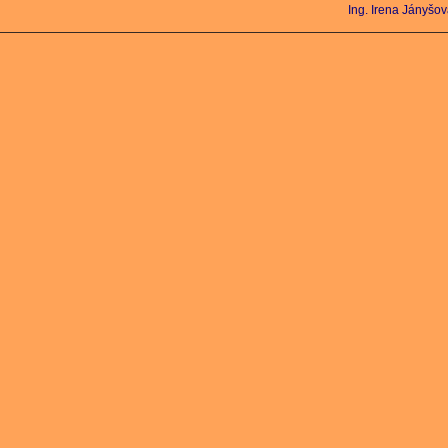
Ing. Irena Jányšo