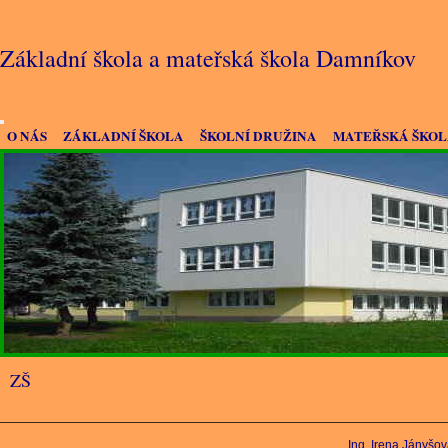
Základní škola a mateřská škola Damníkov
O NÁS
ZÁKLADNÍ ŠKOLA
ŠKOLNÍ DRUŽINA
MATEŘSKÁ ŠKO
ZŠ
Ing. Irena Jányšo