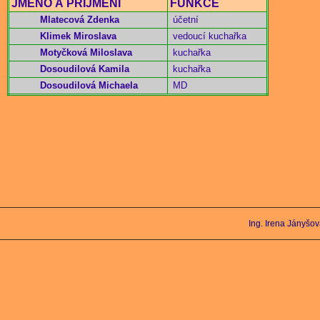
JMÉNO A PŘÍJMENÍ
FUNKCE
Mlatecová Zdenka
účetní
Klimek Miroslava
vedoucí kuchařka
Motyčková Miloslava
kuchařka
Dosoudilová Kamila
kuchařka
Dosoudilová Michaela
MD
Ing. Irena Jányšo