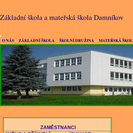
Základní škola a mateřská škola Damníkov
O NÁS
ZÁKLADNÍ ŠKOLA
ŠKOLNÍ DRUŽINA
MATEŘSKÁ ŠKO
FUNKCE
VYUČUJE
TŘÍDNICTVÍ
ZAMĚSTNANCI