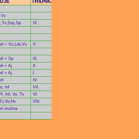
UJE
TŘÍDNICTVÍ
 Vv
k,Tv,Ssp,Sp
IX.
peň + Vz,Ldv,Vv
V.
eň + Sp
III.
peň
+ Aj
I
I.
eň + Aj
I.
eň
IV.
o, Inf
VII.
ř, Inf, Vo, Tv
VI.
,Tv,Vo,Hv
VIII.
ní sružina