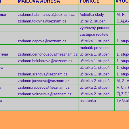
NÍ
MAILOVÁ ADRESA
FUNKCE
VYUČ
gmar
zsdamn.habrmanova@seznam.cz
ředitelka školy
M, Fm,
zsdamn.foldyna@seznam.cz
učitel 2. stupeň
D,Aj,A
výchovný poradce
zástupce ředitele
zsdamn.capova@seznam.cz
učitelka 1. stupeň
1. stu
metodik prevence
lena
zsdamn.cernohousova@seznam.cz
učitelka 1. stupeň
1. stup
zsdamn.holubarova@seznam.cz
učitelka 1. stupeň
1. stu
va
učitelka 1. stupeň
1. stup
zsdamn.srsnova@seznam.cz
učitelka 1. stupeň
1. stup
zsdamn.janysova@seznam.cz
učitelka 2. stupeň
M, Z, V
r
zsdamn.radosova@seznam.cz
učitelka 2. stupeň
F,
Ch, P
zsdamn.voltnerova@seznam.cz
učitelka 2. stupeň
Čj,Z,D
a
asistenka
Tv,škol