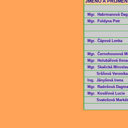
JMÉNO A PŘÍJME
Mgr. Habrmanová Da
Mgr.
Foldyna Petr
Mgr. Čápová
Lenka
Mgr. Č
ernohousová Mi
Mgr.
Holubářová Ilona
Mgr. Skalická Mirosla
Sršňová Veronika
Ing.
Jányšová Irena
Mgr.
Radošová Dagma
Mgr.
Kovářová Lucie
Svatošová Markét