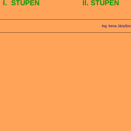
I. STUPEŇ
II. STUPEŇ
Ing. Irena Jányšo