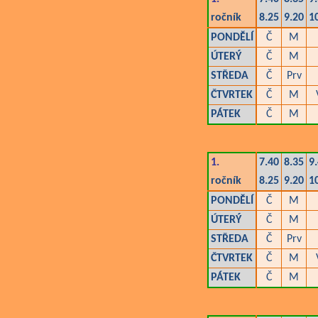
ročník
8.25
9.20
1
PONDĚLÍ
Č
M
ÚTERÝ
Č
M
STŘEDA
Č
Prv
ČTVRTEK
Č
M
PÁTEK
Č
M
1.
7.40
8.35
9
ročník
8.25
9.20
1
PONDĚLÍ
Č
M
ÚTERÝ
Č
M
STŘEDA
Č
Prv
ČTVRTEK
Č
M
PÁTEK
Č
M