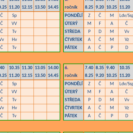
0.25
11.20
12.15
13.50
14.45
ročník
8.25
9.20
10.25
11.20
Č
Sp
PONDĚLÍ
Z
Č
M
Ldv/Ss
Č
VV
ÚTERÝ
M
F
A
Č
Č
Tv
STŘEDA
P
D
M
Vv
Vv
Hv
ČTVRTEK
A
Č
M
Vz
Č
Tv
PÁTEK
A
Č
P
D
.40
10.35
11.30
13.05
14.00
6.
7.40
8.35
9.40
10.35
0.25
11.20
12.15
13.50
14.45
ročník
8.25
9.20
10.25
11.20
Č
Sp
PONDĚLÍ
Z
Č
M
Ldv/Ss
Č
VV
ÚTERÝ
M
F
A
Č
Č
Tv
STŘEDA
P
D
M
Vv
Vv
Hv
ČTVRTEK
A
Č
M
Vz
Č
Tv
PÁTEK
A
Č
P
D