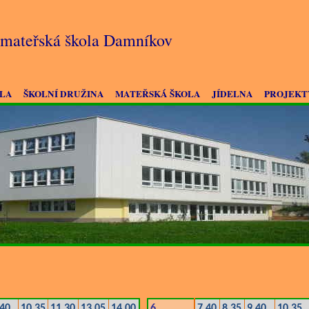
a mateřská škola Damníkov
OLA
ŠKOLNÍ DRUŽINA
MATEŘSKÁ ŠKOLA
JÍDELNA
PROJEKT
.40
10.35
11.30
13.05
14.00
6.
7.40
8.35
9.40
10.35