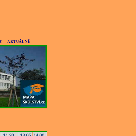
Y
AKTUÁLNĚ
11.30
13.05
14.00