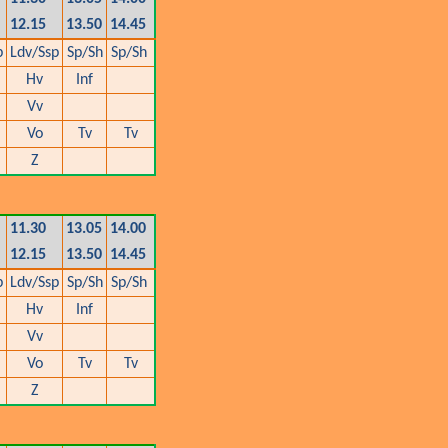
12.15
13.50
14.45
p
Ldv/Ssp
Sp/Sh
Sp/Sh
Hv
Inf
Vv
Vo
Tv
Tv
Z
11.30
13.05
14.00
12.15
13.50
14.45
p
Ldv/Ssp
Sp/Sh
Sp/Sh
Hv
Inf
Vv
Vo
Tv
Tv
Z