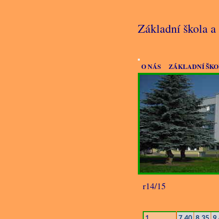
Základní škola 
O NÁS
ZÁKLADNÍ ŠK
r14/15
1.
7.40
8.35
9