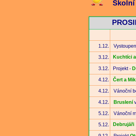
Školní
PROSI
1.12.
Vystoupen
Kuchtíci 
3.12.
3.12.
Projekt -
D
4.12.
Čert a Mi
4.12.
Vánoční b
4.12.
Bruslení
v
5.12.
Vánoční m
Debrujáři
5.12.
9.12.
Projekt
Ot