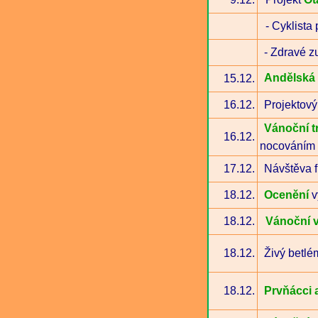
- Cyklista
- Zdravé z
Andělská 
15.12.
16.12.
Projektový
Vánoční t
16.12.
nocováním
17.12.
Návštěva fi
18.12.
Ocenění
v
18.12.
Vánoční 
18.12.
Živý betl
18.12.
Prvňácci a