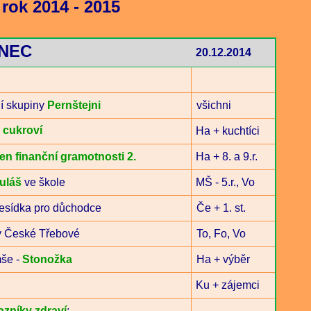
 rok 2014 - 2015
NEC
20.12.2014
í skupiny
Pernštejni
všichni
a cukroví
Ha + kuchtíci
en finanční gramotnosti 2.
Ha + 8. a 9.r.
kuláš
ve škole
MŠ - 5.r., Vo
esídka pro důchodce
Če + 1. st.
 České Třebové
To, Fo, Vo
še -
Stonožka
Ha + výběr
Ku + zájemci
azníky zdraví
: