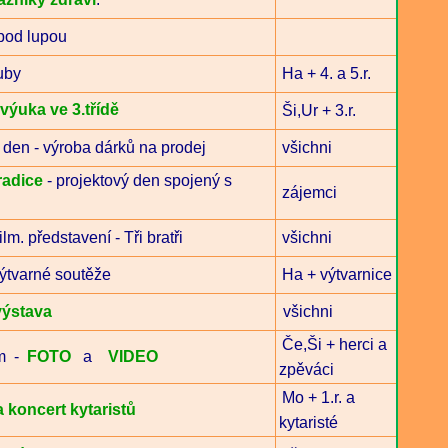
 pod lupou
uby
Ha + 4. a 5.r.
výuka ve 3.třídě
Ši,Ur + 3.r.
 den - výroba dárků na prodej
všichni
radice
- projektový den spojený s
zájemci
lm. představení - Tři bratři
všichni
ýtvarné soutěže
Ha + výtvarnice
výstava
všichni
Če,Ši + herci a
ém -
FOTO
a
VIDEO
zpěváci
Mo + 1.r. a
 koncert kytaristů
kytaristé