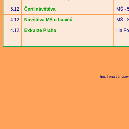
5.12.
Čertí návštěva
MŠ - 5
4.12.
Návštěva MŠ u hasičů
MŠ - 
4.12.
Exkurze Praha
Ha,Fo
Ing. Irena Jányšo