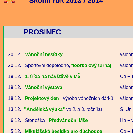
Školní rok 2013 / 2014
PROSINEC
20.12.
Vánoční besídky
všichn
20.12.
Sportovní dopoledne,
floorbalový turnaj
všich
19.12.
1. třída na návštěvě v MŠ
Ca + 1
19.12.
Vánoční výstava
všichn
18.12.
Projektový den
- výroba vánočních dárků
všichn
13.12.
"Andělská výuka"
ve 2. a 3. ročníku
Ši,Ur
6.12.
Stonožka -
Předvánoční Mše
Ha + 
5.12.
Mikulášská besídka pro důchodce
Če + 1