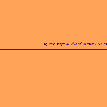
Ing. Irena Jányšová - ZŠ a MŠ Damníkov |
Aktual