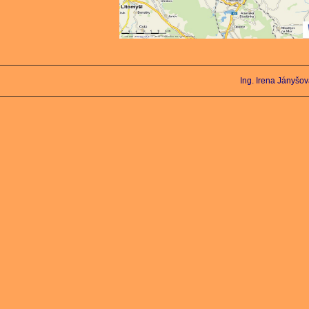
Ing. Irena Jányšo