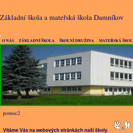
Základní škola a mateřská škola Damníkov
O NÁS
ZÁKLADNÍ ŠKOLA
ŠKOLNÍ DRUŽINA
MATEŘSKÁ ŠKO
pomoc2
Vítáme Vás na webových stránkách naší školy.