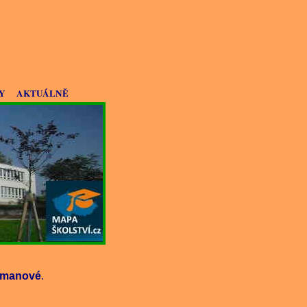
Y
AKTUÁLNĚ
rmanové
.