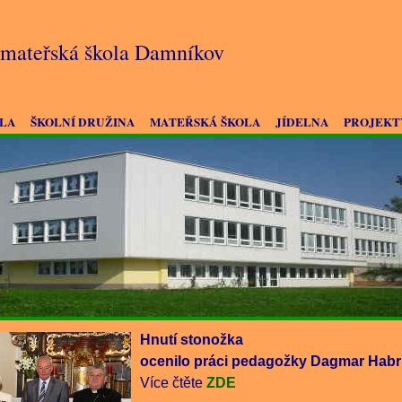
a mateřská škola Damníkov
OLA
ŠKOLNÍ DRUŽINA
MATEŘSKÁ ŠKOLA
JÍDELNA
PROJEKT
Hnutí stonožka
ocenilo práci pedagožky Dagmar Hab
Více čtěte
ZDE