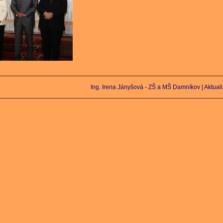
Ing. Irena Jányšová - ZŠ a MŠ Damníkov |
Aktual