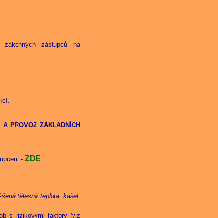
 zákonných zástupců na
ící.
 A PROVOZ ZÁKLADNÍCH
ZDE
tupcem -
.
ýšená tělesná teplota, kašel,
ob s rizikovými faktory (viz