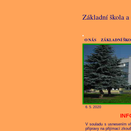
Základní škola 
O NÁS
ZÁKLADNÍ ŠK
6. 5. 2020
INF
V souladu s usnesením vl
přípravy na přijímací zkou