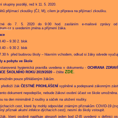
ní skupiny později, než k 11. 5. 2020.
ů přijímací zkoušky (ČJ, M), cílem je příprava na přijímací zkoušku.
ožné do 7. 5. 2020 do 9.00 hod. zasláním e-mailové zprávy od
trum.cz
s uvedením jména a příjmení žáka.
ace
.40 – 9.30 2. blok
.40 – 9.30 2. blok
.30 h před budovou školy – hlavním vchodem, odkud si žáky odvede vyučuj
y a pobytu ve škole
 stanovená hygienická pravidla uvedena v dokumentu -
OCHRANA ZDRAVÍ
ZDE
CE ŠKOLNÍHO ROKU 2019/2020
– čtěte
.
 umožněn pouze přihlášeným žákům.
y předloží žák
ČESTNÉ PROHLÁŠENÍ
vyplněné a podepsané zákonným zás
ento dokument nepodepíše, nebude žákovi osobní účast ve škole umožněna.
u na den minimálně 2 roušky a sáček na uložení roušky.
 dýchacích cest, které by mohly odpovídat známým příznakům COVID-19
(zv
 jiný příznak akutní infekce dýchacích cest)
, nesmí do školy vstoupit.
í žák, který osobně naplňuje alespoň jeden bod
(2-8)
uvedený v definici os