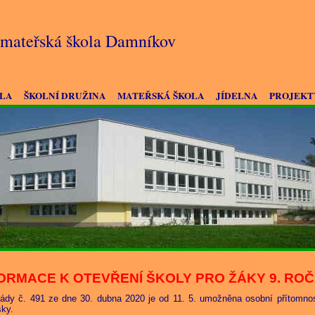
a mateřská škola Damníkov
OLA
ŠKOLNÍ DRUŽINA
MATEŘSKÁ ŠKOLA
JÍDELNA
PROJEKT
ORMACE K OTEVŘENÍ ŠKOLY PRO ŽÁKY 9. ROČ
ády č. 491 ze dne 30. dubna 2020 je od 11. 5. umožněna osobní přítomnos
šky.