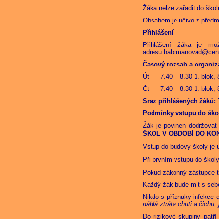
Žáka nelze zařadit do škol
Obsahem je učivo z předmět
Přihlášení
Přihlášení žáka je m
adresu
habrmanovad@cen
Časový rozsah a organiz
Út – 7.40 – 8.30 1. blok, 8
Čt – 7.40 – 8.30 1. blok, 8
Sraz přihlášených žáků:
7
Podmínky vstupu do škol
Žák je povinen dodržovat
ŠKOL V OBDOBÍ DO KON
Vstup do budovy školy je
Při prvním vstupu do škol
Pokud zákonný zástupce t
Každý žák bude mít s sebo
Nikdo s příznaky infekce
náhlá ztráta chuti a čichu,
Do rizikové skupiny patř