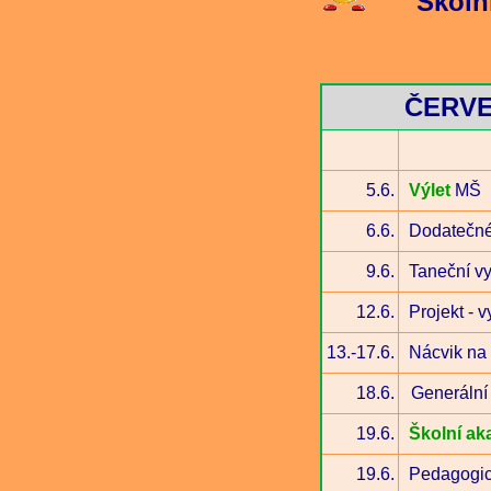
Školn
ČERV
5.6.
Výlet
MŠ
6.6.
Dodatečné
9.6.
Taneční v
12.6.
Projekt - v
13.-17.6.
Nácvik na
18.6.
Generální
19.6.
Školní ak
19.6.
Pedagogic