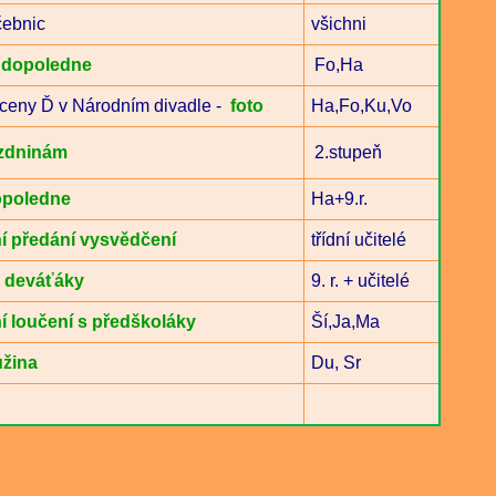
ebnic
všichni
 dopoledne
Fo,Ha
ceny Ď v Národním divadle -
foto
Ha,Fo,Ku,Vo
ázdninám
2.stupeň
opoledne
Ha+9.r.
í předání vysvědčení
třídní učitelé
s deváťáky
9. r. + učitelé
í loučení s předškoláky
Ší,Ja,Ma
užina
Du, Sr