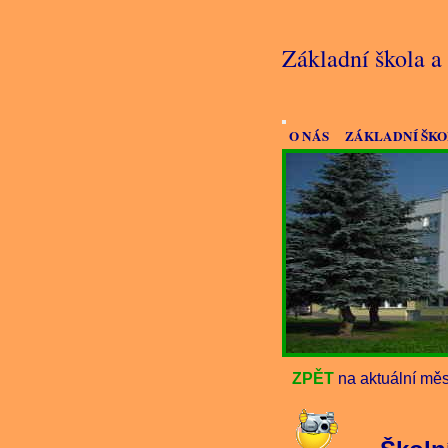
Základní škola 
O NÁS
ZÁKLADNÍ ŠK
ZPĚT
na aktuální měs