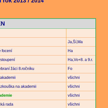
í rok 2013 / 2014
EN
Ja,Ší,Ma
 focení
Ha
ystoupení
Ha,Vo+8. a 9.r.
ybraní žáci 8.ročníku
Fo
 akademii
všichni
 zkouška na akademii
všichni
ademie
všichni
ká rada
všichni