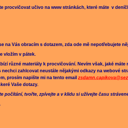
e procvičovat učivo na www stránkách, které máte v deníč
k se na Vás obracím s dotazem, zda ode mě nepotřebujete n
e vložím v pátek.
bízí různé materiály k procvičování. Nevím však, jaké máte
ás nechci zahlcovat neustále nějakými odkazy na webové st
m, prosím napište mi na tento email
zsdamn.capikova@sez
škeré Vaše dotazy.
e počítání, tvořte, zpívejte a v klidu si užívejte času stráve
.