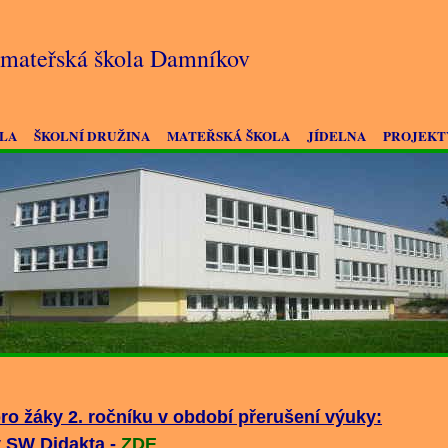
a mateřská škola Damníkov
OLA
ŠKOLNÍ DRUŽINA
MATEŘSKÁ ŠKOLA
JÍDELNA
PROJEKT
ro žáky 2. ročníku v období přerušení výuky:
 SW Didakta -
ZDE