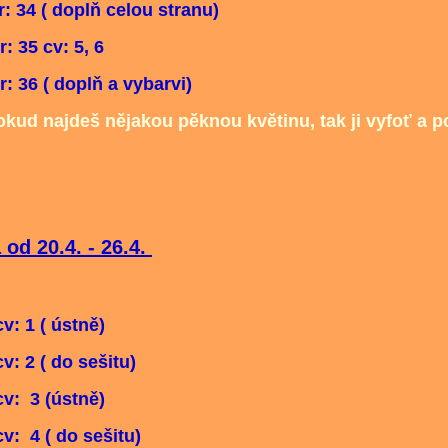
r: 34 ( doplň celou stranu)
v: 5, 6
oplň a vybarvi)
okud najdeš nějakou pěknou květinu, tak ji vyfoť a po
od 20.4. - 26.4.
v: 1 ( ústně)
o sešitu)
ústně)
o sešitu)