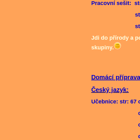
Pracovní sešit: st
str: 35 c
str: 36 ( d
Jdi do přírody a p
skupiny.
Domácí příprava 
Český jazyk:
Učebnice: str: 67 c
cv: 2 ( d
cv: 3 (
cv: 4 ( d