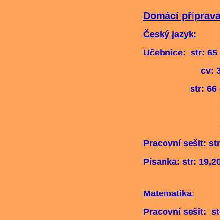
Domácí příprava 
Český jazyk:
Učebnice: str: 65 
cv: 
str: 66 cv: 5
cv: 7 (dik
cv: 8 ( 
Pracovní sešit: str
Písanka: str: 19,2
Matematika:
Pracovní sešit: st