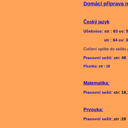
Domácí příprava na
Český jazyk
Učebnice:
str : 63 cv: 
str : 64 cv: 3
Cvičení opište do sešitu
Pracovní sešit:
str: 48
Písanka:
str : 18
Matematika:
Pracovní sešit:
str: 18
Prvouka:
Pracovní sešit:
str :28