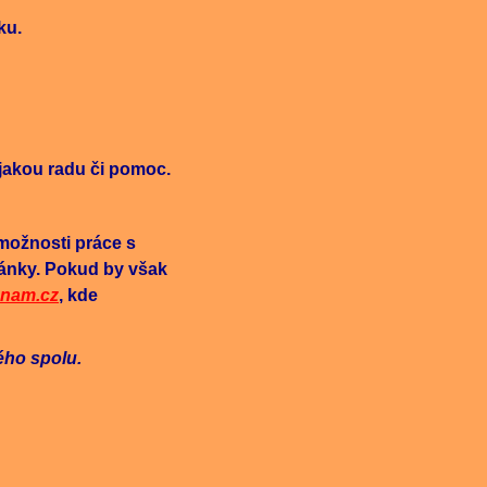
ku.
ějakou radu či pomoc.
 možnosti práce s
ránky. Pokud by však
nam.cz
, kde
ného spolu.