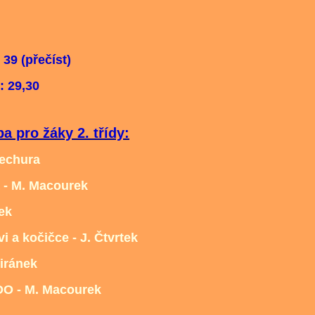
 39 (přečíst)
: 29,30
 pro žáky 2. třídy:
Čechura
 - M. Macourek
ek
i a kočičce - J. Čtvrtek
Jiránek
OO - M. Macourek