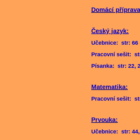
Domácí příprava 
Český jazyk:
Učebnice: str: 66 
Pracovní sešit: st
Písanka: str: 22, 
Matematika:
Pracovní sešit: str
Prvouka:
Učebnice: str: 44,