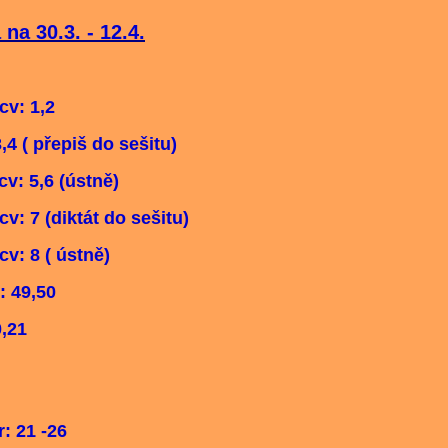
na 30.3. - 12.4.
cv: 1,2
3,4 ( přepiš do sešitu)
,6 (ústně)
tát do sešitu)
ústně)
: 49,50
0,21
r: 21 -26