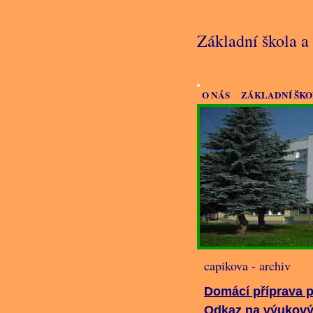
Základní škola 
O NÁS
ZÁKLADNÍ ŠK
capikova - archiv
Domácí příprava p
Odkaz na výukový