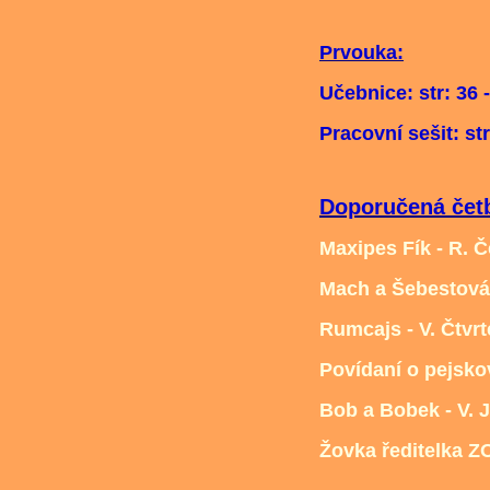
Prvouka:
Učebnice: str: 36 -
Pracovní sešit: str
Doporučená četba
Maxipes Fík - R. 
Mach a Šebestová
Rumcajs - V. Čtvrt
Povídaní o pejskov
Bob a Bobek - V. 
Žovka ředitelka Z