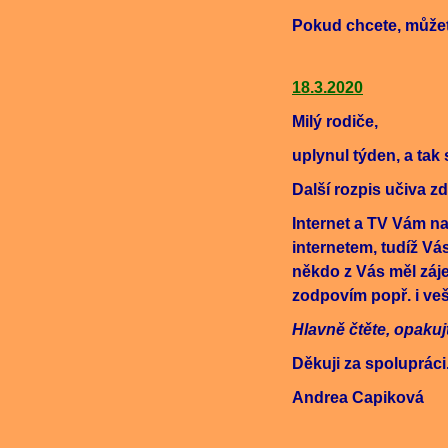
Pokud chcete, můžet
18.3.2020
Milý rodiče,
uplynul týden, a ta
Další rozpis učiva zd
Internet a TV Vám na
internetem, tudíž V
někdo z Vás měl záje
zodpovím popř. i ve
Hlavně čtěte, opakujt
Děkuji za spolupráci
Andrea Capiková