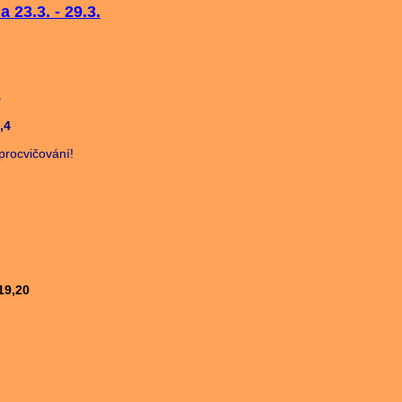
 23.3. - 29.3.
5
,4
 procvičování!
,19,20