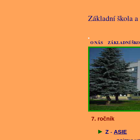
Základní škola 
O NÁS
ZÁKLADNÍ ŠK
7. ročník
►
Z
-
ASIE