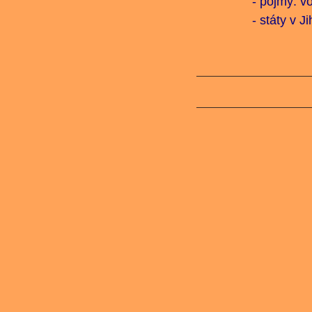
-
pojmy: vo
- státy v Jihozáp