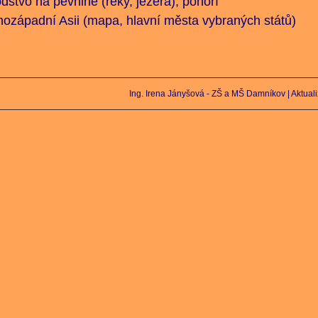
dstvo na pevnině (řeky, jezera), pohoří
adní Asii (mapa, hlavní města vybraných států)
Ing. Irena Jányšová - ZŠ a MŠ Damníkov |
Aktual