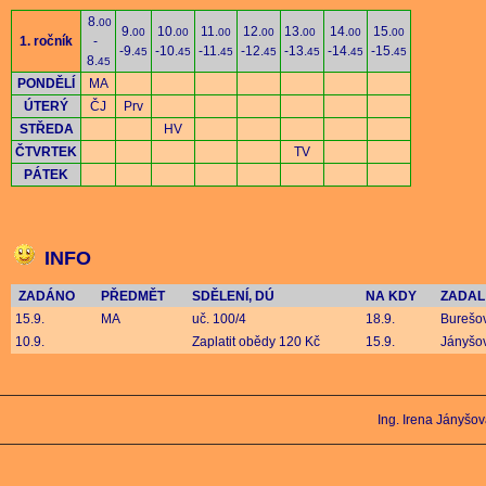
8.
00
9.
10.
11.
12.
13.
14.
15.
00
00
00
00
00
00
00
1. ročník
-
-9.
-10.
-11.
-12.
-13.
-14.
-15.
45
45
45
45
45
45
45
8.
45
PONDĚLÍ
MA
ÚTERÝ
ČJ
Prv
STŘEDA
HV
ČTVRTEK
TV
PÁTEK
INFO
ZADÁNO
PŘEDMĚT
SDĚLENÍ, DÚ
NA KDY
ZADAL 
15.9.
MA
uč. 100/4
18.9.
Burešo
10.9.
Zaplatit obědy 120 Kč
15.9.
Jányšo
Ing. Irena Jányšo